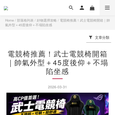
Home
/
部落格列表
/
好物選擇攻略
/
電競椅推薦！武士電競椅開箱｜帥
氣外型＋45度後仰＋不塌陷坐感
文章分類
電競椅推薦！武士電競椅開箱
｜帥氣外型＋45度後仰＋不塌
陷坐感
2026-03-31