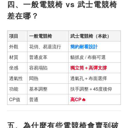
四、一般電競椅 vs 武士電競椅
差在哪？
項目
一般電競椅
武士電競椅（本款）
外觀
花俏、易退流行
簡約耐看設計
材質
普通皮革
貓抓皮 / 布藝可選
坐感
容易塌陷
獨立筒＋高彈支撐
透氣性
悶熱
透氣孔＋布面選擇
功能
基本調整
扶手調整＋45度後仰
CP值
普通
高CP🔥
五、為什麼有些電競椅會賣到破