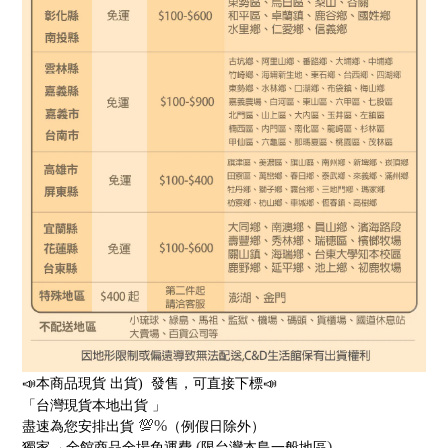
📣
📣
本商品
現貨 出貨)
發售，可直接下標
「台灣
現貨
本地出貨
」
💯
%
盡速為您安排出貨
（例假日除外）
→
(
)
獨家
全館商品全場免運費
限台灣本島一般地區