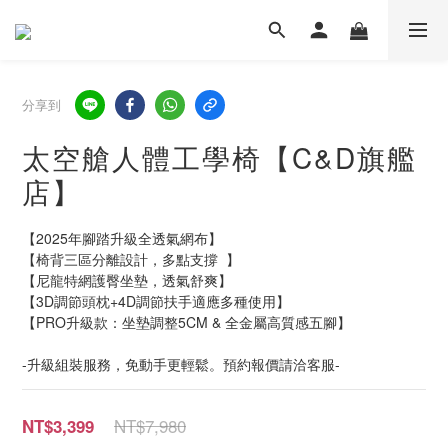
分享到
太空艙人體工學椅【C&D旗艦
店】
【2025年腳踏升級全透氣網布】
【椅背三區分離設計，多點支撐  】
【尼龍特網護臀坐墊，透氣舒爽】
【3D調節頭枕+4D調節扶手適應多種使用】
【PRO升級款：坐墊調整5CM & 全金屬高質感五腳】
-升級組裝服務，免動手更輕鬆。預約報價請洽客服-
NT$7,980
NT$3,399