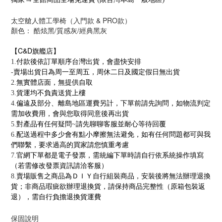
太空艙人體工學椅（入門款 & PRO款）
顏色： 酷炫黑/質感灰
/經典黑灰
C&D旗艦店
【
】
1.
付款後依訂單順序台灣出貨，會盡快安排
-
賣場出貨日為周一至周五，周休二日及國定假日無出貨
2.
無實體店面，無提供自取
3.
貨運均不負責送貨上樓
4.
偏遠及部分、離島地區運費另計，下單前請先詢問，如物流判定
需加收費用，會與您取得同意後再出貨
5.
對產品有任何疑問
~
請先聊聊客服並耐心等待回覆
6.
配送過程中多少會有點小摩擦無法避免，如有任何問題都可與我
們聯繫，要求過高的買家請您慎重考慮
7.
官網下單都是電子發票，需統編下單時請自行依系統操作填寫
（若需修改發票資訊請洽客服）
8.
賣場販售之商品為ＤＩＹ自行組裝商品，安裝後將無法辦理退換
貨；非商品瑕疵欲辦理退換貨，請保持商品完整性（原箱包裝返
退），需自行負擔退換貨運費
保固說明