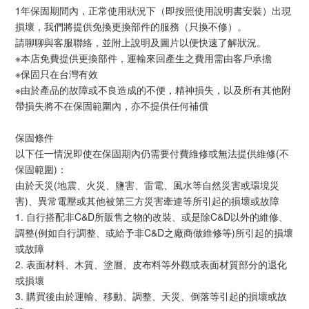
1年保固期間內，正常使用狀況下（即按照使用說明書安裝）出現
損壞，我們將提供免換更換部件的服務（只換不修）。
請聊聊與客服聯絡，並附上說明及圖片以便快速了解狀況。
※本店免費提供更換部件，運輸來回產生之費用需由客戶承擔
※保固只在台灣有效
※由於產品的故障或不良造成的不便，精神損失，以及所有其他附
帶損失將不在保固範圍內，亦不提供任何補償
保固條件
以下任一情況即使在保固期內仍需要付費維修或無法提供維修(不
保固範圍)：
由於天災(地震、火災、鹽害、雷電、風水等自然災害或環境災
害)、異常電壓或其他被第三方災害牽連等所引起的損壞或故障
1. 自行搭配非C&D所販售之物的改裝、或是除C&D以外的維修、
調整(例如自行調整、或給予非C&D之廠商做維修等)所引起的損壞
或故障
2. 表面材料、木質、塗層、皮布料等外觀或表面材質部分的退化
或損壞
3. 購買後由於運輸、移動、調整、天災、倒落等引起的損壞或故