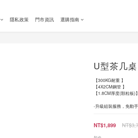
隱私政策
門市資訊
選購指南
U型茶几桌
【300KG耐重 】
【4X2CM鋼管 】
【1.8CM厚度(顆粒板)
-升級組裝服務，免動
NT$3,
NT$1,899
顏色