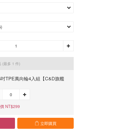
品
(最多 1 件)
25吋TPE萬向輪4入組【C&D旗艦
】
價 NT$299
立即購買