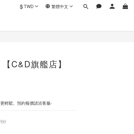
$
TWD
繁體中文
立即購買
 【C&D旗艦店】
】
手更輕鬆。預約報價請洽客服-
780