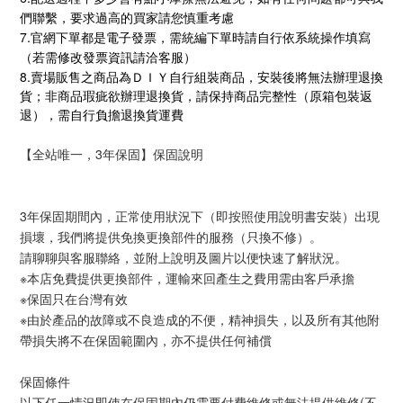
們聯繫，要求過高的買家請您慎重考慮
7.
官網下單都是
電子發票，需統編下單時請自行依系統操作填寫
（若需修改發票資訊請洽
客服）
8.
賣場販售之商品為ＤＩＹ自行組裝商品，安裝後將無法辦理退換
貨；非商品瑕疵欲辦理退換貨，請保持商品完整性（原箱包裝返
退），需自行負擔退換貨運費
【全站唯一，3年保固】保固說明
3年保固期間內，正常使用狀況下（即按照使用說明書安裝）出現
損壞，我們將提供免換更換部件的服務（只換不修）。
請聊聊與客服聯絡，並附上說明及圖片以便快速了解狀況。
※本店免費提供更換部件，運輸來回產生之費用需由客戶承擔
※保固只在台灣有效
※由於產品的故障或不良造成的不便，精神損失，以及所有其他附
帶損失將不在保固範圍內，亦不提供任何補償
保固條件
以下任一情況即使在保固期內仍需要付費維修或無法提供維修(不