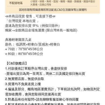
📣本商品現貨 發售，可直接下標📣
「台灣現貨 本地出貨 」
盡速為您安排出貨 💯%（例假日除外）
獨家→全館商品全場免運費 (限台灣本島一般地區)
典雅輕奢圓茶几桌
顏色： 低調黑+輕奢白/質感灰+輕奢白
※ 70款：70*50*45/38公分
※ 80款：80*60*45/38公分
C&D旗艦店
【
】
1.
付款後依訂單順序台灣出貨，會盡快安排
-
賣場出貨日為周一至周五，周休二日及國定假日無出貨
2.
無實體店面，無提供自取
3.
貨運均不負責送貨上樓
4.
偏遠及部分、離島地區運費另計，下單前請先詢問，如物流判定
需加收費用，會與您取得同意後再出貨
5.
~
對產品有任何疑問
請先聊聊客服並耐心等待回覆
6.
配送過程中多少會有點小摩擦無法避免，如有任何問題都可與我