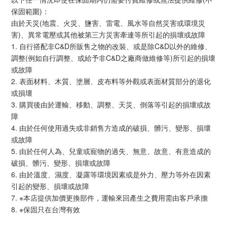
保固範圍)：
由於天災(地震、火災、鹽害、雷電、風水等自然災害或環境災
害)、異常電壓或其他被第三方災害牽連等所引起的損壞或故障
1. 自行搭配非C&D所販售之物的改裝、或是除C&D以外的維修、
調整(例如自行調整、或給予非C&D之廠商做維修等)所引起的損壞
或故障
2. 表面材料、木質、塗層、皮布料等外觀或表面材質部分的退化
或損壞
3. 購買後由於運輸、移動、調整、天災、倒落等引起的損壞或故
障
4. 由於任何使用過失或非銷售方造成的破損、髒污、變形、損壞
或故障
5. 由於任何人為、兒童或寵物的過失、無意、故意、有意造成的
破損、髒污、變形、損壞或故障
6. 由於溫度、濕度、凝露等環境因素或是外力、壓力等外在因素
引起的變形、損壞或故障
7. ※本店提供加價更換部件，運輸來回產生之費用需由客戶承擔
8. ※保固只在台灣有效