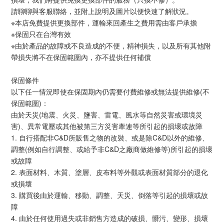
請聊聊與客服聯絡，並附上說明及圖片以便快速了解狀況。
※本店免費提供更換部件，運輸來回產生之費用需由客戶承擔
※保固只在台灣有效
※由於產品的故障或不良造成的不便，精神損失，以及所有其他附
帶損失將不在保固範圍內，亦不提供任何補償
保固條件
以下任一情況即使在保固期內仍需要付費維修或無法提供維修(不
保固範圍)：
由於天災(地震、火災、鹽害、雷電、風水等自然災害或環境災
害)、異常電壓或其他被第三方災害牽連等所引起的損壞或故障
1. 自行搭配非C&D所販售之物的改裝、或是除C&D以外的維修、
調整(例如自行調整、或給予非C&D之廠商做維修等)所引起的損壞
或故障
2. 表面材料、木質、塗層、皮布料等外觀或表面材質部分的退化
或損壞
3. 購買後由於運輸、移動、調整、天災、倒落等引起的損壞或故
障
4. 由於任何使用過失或非銷售方造成的破損、髒污、變形、損壞