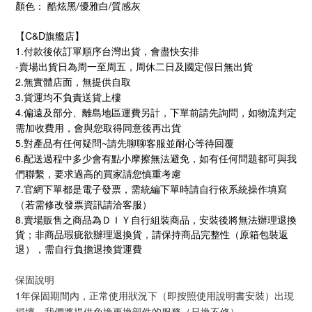
顏色： 酷炫黑/優雅白/
質感灰
C&D旗艦店
【
】
1.
付款後依訂單順序台灣出貨，會盡快安排
-
賣場出貨日為周一至周五，周休二日及國定假日無出貨
2.
無實體店面，無提供自取
3.
貨運均不負責送貨上樓
4.
偏遠及部分、離島地區運費另計，下單前請先詢問，如物流判定
需加收費用，會與您取得同意後再出貨
5.
~
對產品有任何疑問
請先聊聊客服並耐心等待回覆
6.
配送過程中多少會有點小摩擦無法避免，如有任何問題都可與我
們聯繫，要求過高的買家請您慎重考慮
7.
官網下單都是電子發票，需統編下單時請自行依系統操作填寫
（若需修改發票資訊請洽客服）
8.
賣場販售之商品為ＤＩＹ自行組裝商品，安裝後將無法辦理退換
貨；非商品瑕疵欲辦理退換貨，請保持商品完整性（原箱包裝返
退），需自行負擔退換貨運費
保固說明
1年保固期間內，正常使用狀況下（即按照使用說明書安裝）出現
損壞，我們將提供免換更換部件的服務（只換不修）。