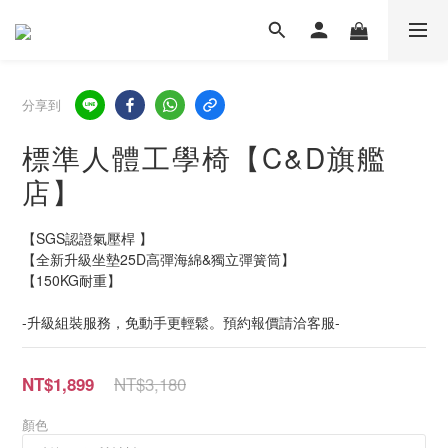
分享到
標準人體工學椅【C&D旗艦
店】
【SGS認證氣壓桿 】
【全新升級坐墊25D高彈海綿&獨立彈簧筒】
【150KG耐重】
-升級組裝服務，免動手更輕鬆。預約報價請洽客服-
NT$3,180
NT$1,899
顏色