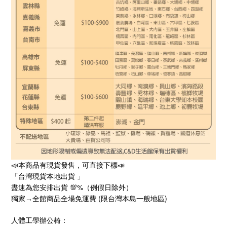
📣
本商品
有
現貨
發售，可直接下標
📣
「台灣
現貨
本地出貨
」
%
盡速為您安排出貨
💯
（例假日除外）
 (
)
獨家
→
全館商品全場免運費
限台灣本島一般地區
人體工學辦公椅：