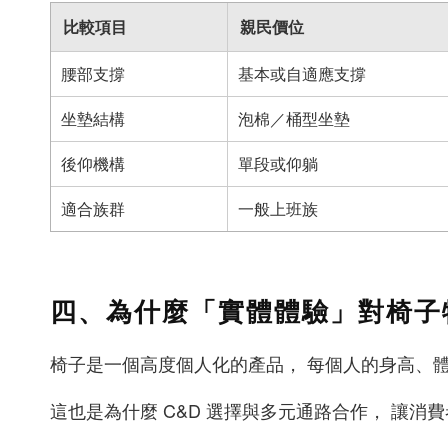
比較項目
親民價位
腰部支撐
基本或自適應支撐
坐墊結構
泡棉／桶型坐墊
後仰機構
單段或仰躺
適合族群
一般上班族
四、為什麼「實體體驗」對椅子
椅子是一個高度個人化的產品， 每個人的身高、
這也是為什麼 C&D 選擇與多元通路合作， 讓