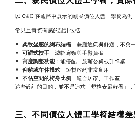
以 C&D 在通路中展示的親民價位人體工學椅為
常見且實際有感的設計包括：
：兼顧透氣與舒適，不會
柔軟坐感的網布結構
：減輕肩頸與手臂負擔
可調式扶手
：能搭配一般辦公桌或升降桌
高度調整功能
：短暫放鬆非常實用
仰躺或午休模式
：適合居家、工作室
不佔空間的椅身比例
這些設計的目的，並不是追求「規格表最好看」，
三、不同價位人體工學椅結構差