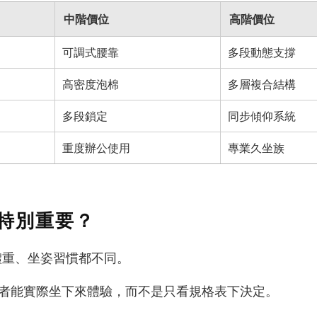
中階價位
高階價位
可調式腰靠
多段動態支撐
高密度泡棉
多層複合結構
多段鎖定
同步傾仰系統
重度辦公使用
專業久坐族
特別重要？
體重、坐姿習慣都不同。
消費者能實際坐下來體驗，而不是只看規格表下決定。