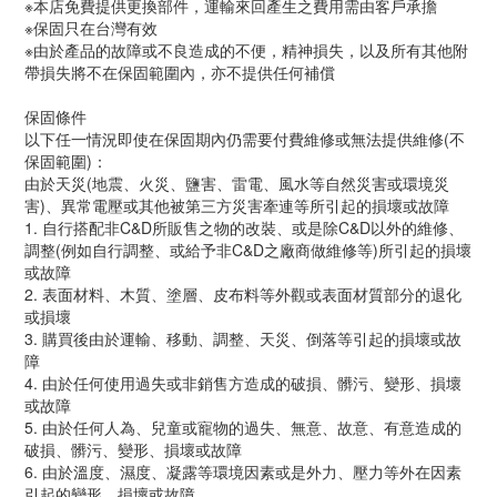
※本店免費提供更換部件，運輸來回產生之費用需由客戶承擔
※保固只在台灣有效
※由於產品的故障或不良造成的不便，精神損失，以及所有其他附
帶損失將不在保固範圍內，亦不提供任何補償
保固條件
以下任一情況即使在保固期內仍需要付費維修或無法提供維修(不
保固範圍)：
由於天災(地震、火災、鹽害、雷電、風水等自然災害或環境災
害)、異常電壓或其他被第三方災害牽連等所引起的損壞或故障
1. 自行搭配非C&D所販售之物的改裝、或是除C&D以外的維修、
調整(例如自行調整、或給予非C&D之廠商做維修等)所引起的損壞
或故障
2. 表面材料、木質、塗層、皮布料等外觀或表面材質部分的退化
或損壞
3. 購買後由於運輸、移動、調整、天災、倒落等引起的損壞或故
障
4. 由於任何使用過失或非銷售方造成的破損、髒污、變形、損壞
或故障
5. 由於任何人為、兒童或寵物的過失、無意、故意、有意造成的
破損、髒污、變形、損壞或故障
6. 由於溫度、濕度、凝露等環境因素或是外力、壓力等外在因素
引起的變形、損壞或故障