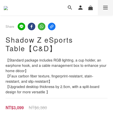
Share
Shadow Z eSports
Table【C&D】
【Standard package includes RGB lighting, a cup holder, an 
earphone hook, and a cable management box to enhance your 
home décor】
【Faux carbon fiber texture, fingerprint-resistant, stain-
resistant, and slip-resistant】
【Upgraded desktop thickness by 2.5cm, with a split-board 
design for more versatile 】
NT$6,380
NT$3,099