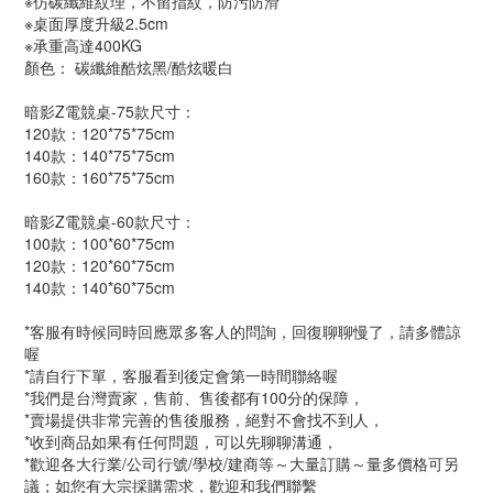
※仿碳纖維紋理，不留指紋，防污防滑
※桌面厚度升級2.5cm
※承重高達400KG
顏色： 碳纖維酷炫黑/酷炫暖白
暗影Z電競桌-75款尺寸：
120款：120*75*75cm
140款：140*75*75cm
160款：160*75*75cm
暗影Z電競桌-60款尺寸：
100款：100*60*75cm
120款：120*60*75cm
140款：140*60*75cm
*客服有時候同時回應眾多客人的問詢，回復聊聊慢了，請多體諒
喔
*請自行下單，客服看到後定會第一時間聯絡喔
*我們是台灣賣家，售前、售後都有100分的保障，
*賣場提供非常完善的售後服務，絕對不會找不到人，
*收到商品如果有任何問題，可以先聊聊溝通，
*歡迎各大行業/公司行號/學校/建商等～大量訂購～量多價格可另
議；如您有大宗採購需求，歡迎和我們聯繫