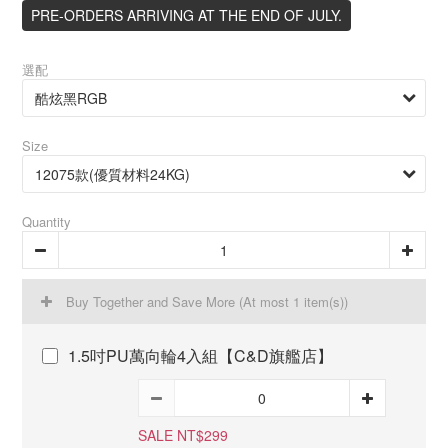
PRE-ORDERS ARRIVING AT THE END OF JULY.
選配
Size
Quantity
Buy Together and Save More
(At most 1 item(s))
1.5吋PU萬向輪4入組【C&D旗艦店】
SALE NT$299