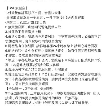
【C&D旗艦店】
1.付款後依訂單順序出貨，會盡快安排
-賣場出貨日為周一至周五，一般下單後1-3天內會寄出
-周休二日及國定假日無出貨
2.無實體店面，疫情期間暫無提供自取
3.貨運均不負責送貨上樓
4.偏遠及部分、離島地區運費另計，下單前請先詢問，如物流判定
需加收費用，會與您取得同意後再出貨
5.對產品有任何疑問~請聊聊客服24小時在線上 請耐心等待回覆
6.配送過程中多少會有點小摩擦無法避免，如有任何問題都可與我
們聯繫，要求過高的買家請您慎重考慮
7.蝦皮下單都是蝦皮電子發票，需統編下單時請自行依系統操作填
寫 （若需修改發票資訊請洽蝦皮客服）
8.賣場內可下單之項目皆為現貨，台灣出貨
9.賣場販售之商品為ＤＩＹ自行組裝商品，安裝後將無法辦理退換
貨；非商品瑕疵欲辦理退換貨，請保持商品完整性（原箱包裝返
退），需自行負擔退換貨運費
【全站唯一，3年保固】保固說明
3年保固期間內，正常使用狀況下（即按照使用說明書安裝）出現
損壞，我們將提供免換更換部件的服務（只換不修）。
請聊聊與客服聯絡，並附上說明及圖片以便快速了解狀況。