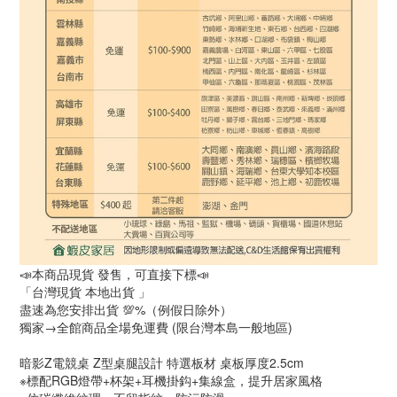
📣本商品現貨 發售，可直接下標📣
「台灣現貨 本地出貨 」
盡速為您安排出貨 💯%（例假日除外）
獨家→全館商品全場免運費 (限台灣本島一般地區)
暗影Z電競桌 Z型桌腿設計 特選板材 桌板厚度2.5cm
※標配RGB燈帶+杯架+耳機掛鈎+集線盒，提升居家風格