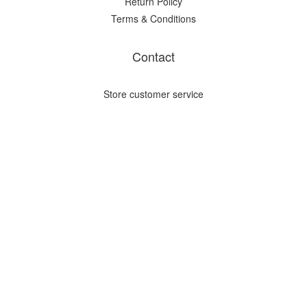
Return Policy
Terms & Conditions
Contact
Store customer service
BUY NOW
English
Powered by SHOPLINE